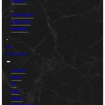
GRANITS
/
QUARTZITES
SILESTONE
MARBRES
NOS
RÉALISATIONS
CUISINE
SALLE
DE
BAIN
SALON
DÉCORATION