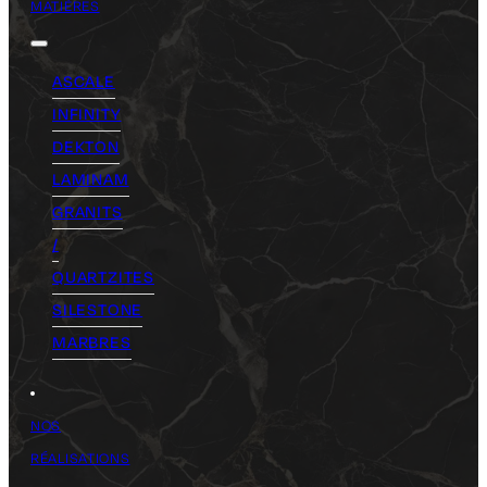
MATIÈRES
ASCALE
INFINITY
DEKTON
LAMINAM
GRANITS
/
QUARTZITES
SILESTONE
MARBRES
NOS
RÉALISATIONS