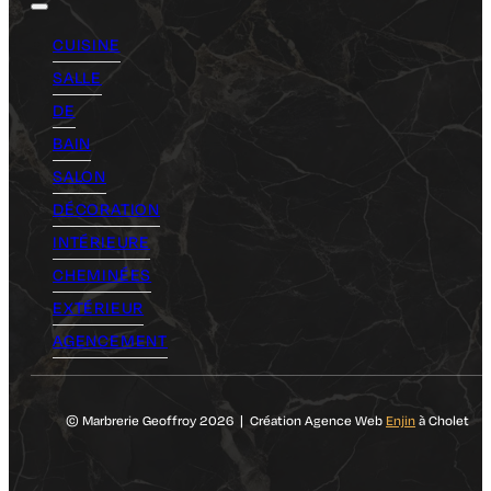
CUISINE
SALLE
DE
BAIN
SALON
DÉCORATION
INTÉRIEURE
CHEMINÉES
EXTÉRIEUR
AGENCEMENT
© Marbrerie Geoffroy 2026 | Création Agence Web
Enjin
à Cholet