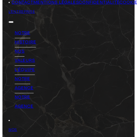
CONTACT
MENTIONS LÉGALES
CONFIDENTIALITÉ
COOKI
L'ENTREPRISE
NOTRE
HISTOIRE
NOS
VALEURS
L'ÉQUIPE
NOTRE
AGENCE
NOTRE
AGENCE
NOS