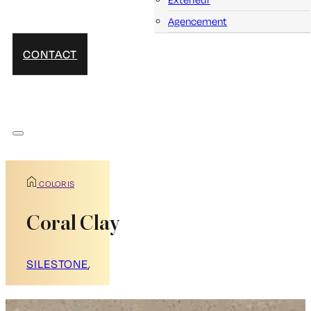
Agencement
CONTACT
COLORIS
Coral Clay
SILESTONE