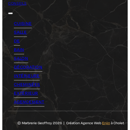
CONSEILS
CUISINE
SALLE
DE
BAIN
SALON
DÉCORATION
INTÉRIEURE
CHEMINÉES
EXTÉRIEUR
AGENCEMENT
© Marbrerie Geoffroy 2026 | Création Agence Web
Enjin
à Cholet