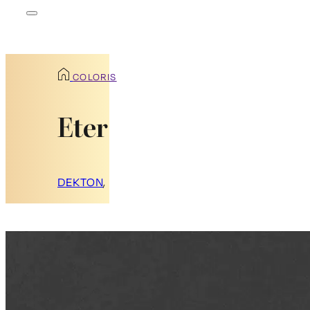
COLORIS
Eter
DEKTON