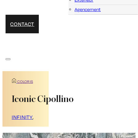
Agencement
CONTACT
COLORIS
Iconic Cipollino
INFINITY