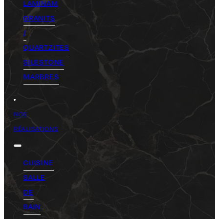
LAMINAM
GRANITS
/
QUARTZITES
SILESTONE
MARBRES
NOS
RÉALISATIONS
CUISINE
SALLE
DE
BAIN