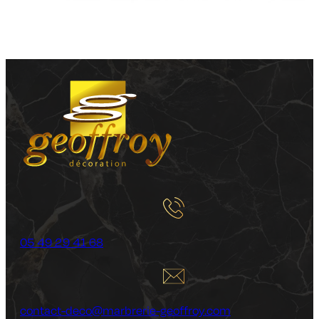
05 49 29 41 68
contact-deco@marbrerie-geoffroy.com