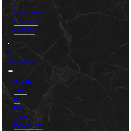
/
QUARTZITES
SILESTONE
MARBRES
NOS
RÉALISATIONS
CUISINE
SALLE
DE
BAIN
SALON
DÉCORATION