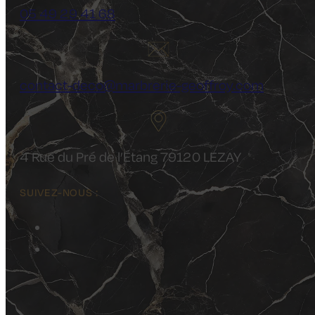
05 49 29 41 68
contact-deco@marbrerie-geoffroy.com
4 Rue du Pré de l’Étang 79120 LEZAY
SUIVEZ-NOUS :