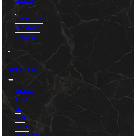
GRANITS
/
QUARTZITES
SILESTONE
MARBRES
NOS
RÉALISATIONS
CUISINE
SALLE
DE
BAIN
SALON
DÉCORATION