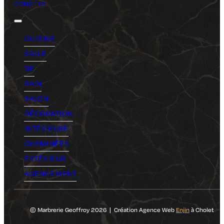
CONSEILS
CUISINE
SALLE
DE
BAIN
SALON
DÉCORATION
INTÉRIEURE
CHEMINÉES
EXTÉRIEUR
AGENCEMENT
© Marbrerie Geoffroy 2026 | Création Agence Web
Enjin
à Cholet