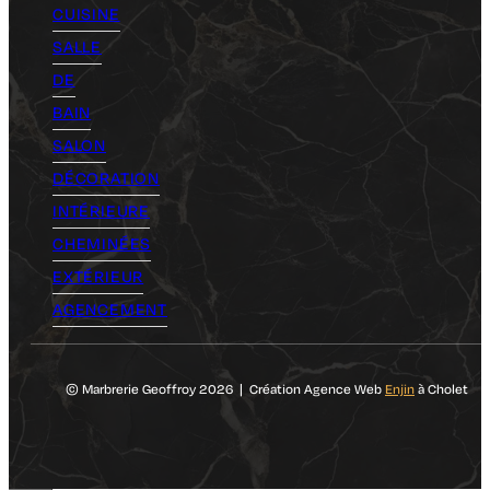
CUISINE
SALLE
DE
BAIN
SALON
DÉCORATION
INTÉRIEURE
CHEMINÉES
EXTÉRIEUR
AGENCEMENT
© Marbrerie Geoffroy 2026 | Création Agence Web
Enjin
à Cholet