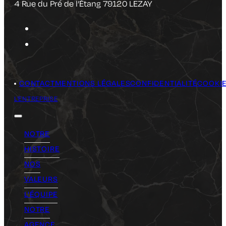
4 Rue du Pré de l’Étang 79120 LEZAY
CONTACT
MENTIONS LÉGALES
CONFIDENTIALITÉ
COOKI
L'ENTREPRISE
NOTRE
HISTOIRE
NOS
VALEURS
L'ÉQUIPE
NOTRE
AGENCE