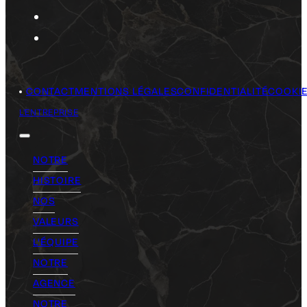
CONTACT
MENTIONS LÉGALES
CONFIDENTIALITÉ
COOKI
L'ENTREPRISE
NOTRE
HISTOIRE
NOS
VALEURS
L'ÉQUIPE
NOTRE
AGENCE
NOTRE